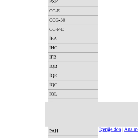
PXF
CC-E
CCG-30
CC-P-E
İEA
İHG
İPB
İQB
İQE
İQG
İQL
İSA
PAE
PAF
İçeriğe dön
|
Ana m
PAH