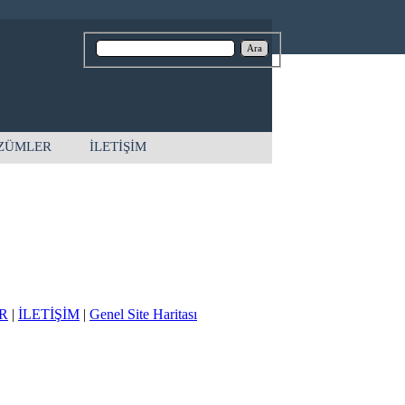
Ara
ZÜMLER
İLETİŞİM
R
|
İLETİŞİM
|
Genel Site Haritası