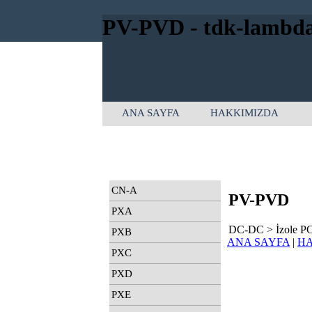
PV-PVD - tdk-lambd
ANA SAYFA
HAKKIMIZDA
İçeriğe git
Ana menü:
CN-A
PV-PVD
PXA
DC-DC > İzole P
PXB
ANA SAYFA
|
HA
PXC
PXD
PXE