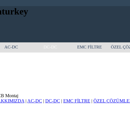
aturkey
AC-DC
DC-DC
EMC FİLTRE
ÖZEL ÇÖ
CB Montaj
KKIMIZDA
|
AC-DC
|
DC-DC
|
EMC FİLTRE
|
ÖZEL ÇÖZÜMLE