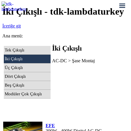
İki Çıkışlı - tdk-lambdaturkey
İçeriğe git
Ana menü:
İki Çıkışlı
Tek Çıkışlı
İki Çıkışlı
AC-DC > Şase Montaj
Üç Çıkışlı
Dört Çıkışlı
Beş Çıkışlı
Modüler Çok Çıkışlı
EFE
300W - 400W Digital AC-DC