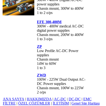
power supplies
Chassis mount,
300W to 400W
1 to 2 o/ps
EFE 300-400M
300W - 400W medical AC-DC
digital power supplies
Chassis mount,
200W to 400W
1 to 3 o/ps
ZP
Low Profile AC-DC Power
supplies
Chassis mount
14W to 60W
1 to 3
ZWD
100W - 225W Dual Output AC-
DC Power supplies
Chassis mount,
100W to 225W
2 o/ps
ANA SAYFA
|
HAKKIMIZDA
|
AC-DC
|
DC-DC
|
EMC
FİLTRE
|
ÖZEL ÇÖZÜMLER
|
İLETİŞİM
|
Genel Site Haritası